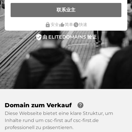
联系业主
lock
thumb_up_alt
watch_later
安全
简单
快速
verified_user
由 ELITEDOMAINS 验证
help
Domain zum Verkauf
Diese Webseite bietet eine klare Struktur, um
Inhalte rund um csc-first auf csc-first.de
professionell zu präsentieren.